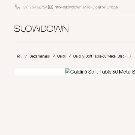
Roku darbs Eiropā
+371 259 56754
info@slowdown.lv
Sēžammaisi
Citi
Sēžammaisi
Galdi
Galdiņi Soft Table 60 Metal Black
Krēsli
Gultas
Pufi
Dīv
Izpārdošana
Porolona
Sēžammaisi
sēžammaisi
bērniem
Biznesam
Populārās kategorijas
Pirkt pēc kolekci
Visi Sēžammaisi
FURRITO – 2026 
Kāpēc SLOWDOWN?
Noliktavā
OM kolekcija
Informācija
Kolekcijas
Lounge kolekcij
Dāvanu karte
MASS kolekcija