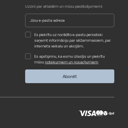
Uzzini par atlaidēm un mūsu piedāvājumiem!
anas rekomendācijas:
Es piekrītu uz norādīto e-pastu periodiski
saņemt informāciju par sēžammaisiem, par
interneta veikalu un akcijām.
Es apstiprinu, ka esmu izlasījis un piekrītu
mūsu
noteikumiem un nosacījumiem
@slowdown.lv
->
ŠEIT