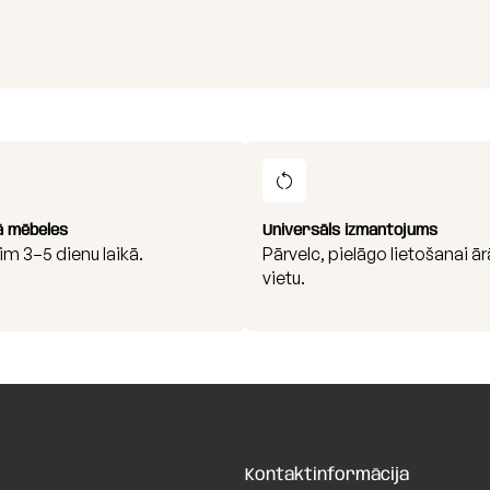
Ārējais pār
Šo pārvalku 
kura tas ir 
interjera kr
Fabrics
Pildījums (p
SLOWDOWN s
blīvuma poli
granulas ir 
ā mēbeles
Universāls izmantojums
im 3–5 dienu laikā.
Pārvelc, pielāgo lietošanai ār
vietu.
Kontaktinformācija