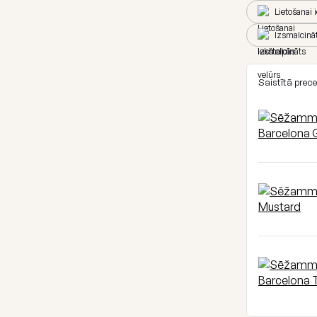
Lietošanai 
Izsmalcināt
Saistītā prec