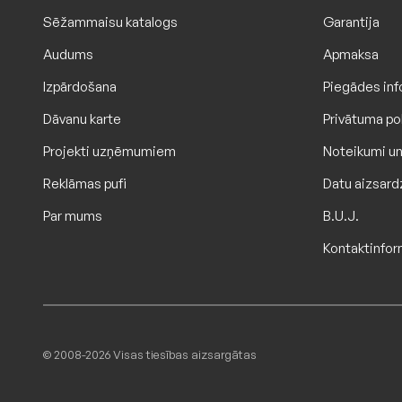
Sēžammaisu katalogs
Garantija
Audums
Apmaksa
Izpārdošana
Piegādes inf
Dāvanu karte
Privātuma pol
Projekti uzņēmumiem
Noteikumi un
Reklāmas pufi
Datu aizsard
Par mums
B.U.J.
Kontaktinfor
© 2008-2026 Visas tiesības aizsargātas