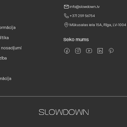
info@slowdown.lv
+371 259 56754
Galv. mazgāš
Mūkusalas iela 15A, Rīga, LV-1004
ormācija
itika
Seko mums
 nosacījumi
zība
mācija
info