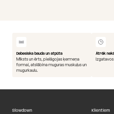
Debesiska bauda un atpūta
Ātrāk nek
Mīksts un ērts, pielāgojas ķermeņa
Izgatavos
formai, atslābina muguras muskuļus un
mugurkaulu.
Slowdown
Klientiem