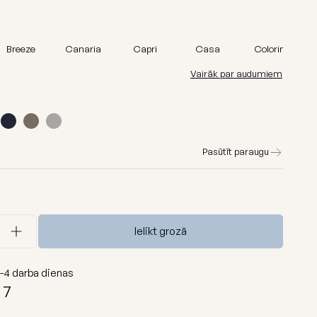
Barcelona
Lure luxe
Breeze
Canaria
Capri
Casa
Colorin
āni
Home
Nordic
Vairāk par audumiem
Breeze
s
Dunes
Pasūtīt paraugu
Skatīt visu
Ielikt grozā
-4
darba dienas
7