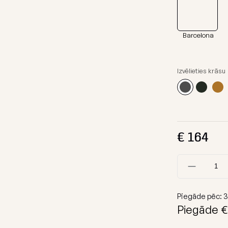
Sēžammaisu aizsargmaisi
Pufi
ja
Dīvāni
Auduma paraugi
Barcelona
Moduļu dīv
Komplekti
Galdi
Izvēlieties krāsu
Suņu gulta
Skatīt visu
€
164
Piegāde pēc:
3
Piegāde €