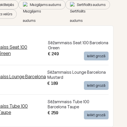
iekštelpās
Mazgājams audums
Sertificēts audums
s velūrs
e
Sēžammaiss Seat 100 Barcelona
Green
€ 249
Ielikt grozā
Sēžammaiss Lounge Barcelona
Mustard
€ 189
Ielikt grozā
Sēžammaiss Tube 100
Barcelona Taupe
€ 259
Ielikt grozā