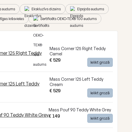
ts audums
Ekskluzīvs dizains
Elpojošs audums
tīgas krāsvielas
Sertificēts OEKO-TEX® 100 audums
e
Mass Corner 125 Right Teddy
Camel
€ 529
Ielikt grozā
Mass Corner 125 Left Teddy
Cream
€ 529
Ielikt grozā
Mass Pouf 90 Teddy White Grey
€ 149
Ielikt grozā