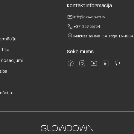
Kontaktinformācija
info@slowdown.lv
info
+371 259 56754
Mūkusalas iela 15A, Rīga, LV-1004
ormācija
itika
Seko mums
 nosacījumi
zība
mācija