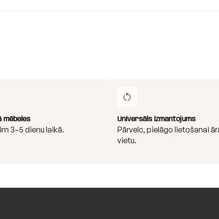
ā mēbeles
Universāls izmantojums
im 3–5 dienu laikā.
Pārvelc, pielāgo lietošanai ār
vietu.