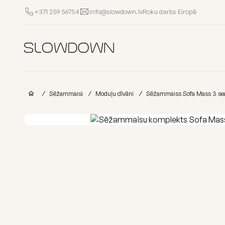
Roku darbs Eiropā
+371 259 56754
info@slowdown.lv
Sēžammaisi
Citi
Sēžammaisi
Moduļu dīvāni
Sēžammaiss Sofa Mass 3 sea
Krēsli
Gultas
Pufi
Dīv
Izpārdošana
Porolona
Sēžammaisi
sēžammaisi
bērniem
Biznesam
Populārās kategorijas
Pirkt pēc kolekci
Visi Sēžammaisi
FURRITO – 2026 
Kāpēc SLOWDOWN?
Noliktavā
OM kolekcija
Informācija
Kolekcijas
Lounge kolekcij
Dāvanu karte
MASS kolekcija