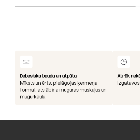
Debesiska bauda un atpūta
Ātrāk nek
Mīksts un ērts, pielāgojas ķermeņa
Izgatavos
formai, atslābina muguras muskuļus un
mugurkaulu.