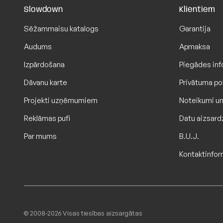
Slowdown
Klientiem
Sēžammaisu katalogs
Garantija
Audums
Apmaksa
Izpārdošana
Piegādes inf
Dāvanu karte
Privātuma pol
Projekti uzņēmumiem
Noteikumi un
Reklāmas pufi
Datu aizsard
Par mums
B.U.J.
Kontaktinfor
© 2008-2026 Visas tiesības aizsargātas