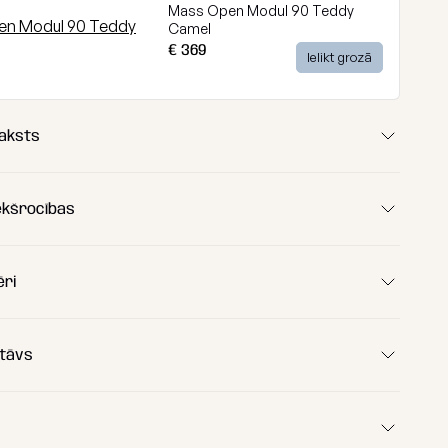
Mass Open Modul 90 Teddy
Camel
€ 369
Ielikt grozā
aksts
ekšrocības
ēri
tāvs
340 cm
215 cm