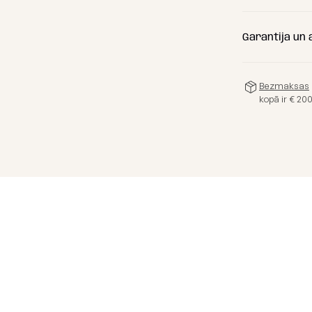
(C) Augst
Garantija un
(D) Sēdviet
(E) Sēdviet
Bezmaksas
(F) Sēdvie
kopā ir € 20