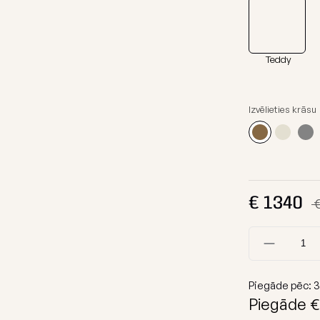
Sēžammaisu aizsargmaisi
Pufi
ja
Dīvāni
Auduma paraugi
Moduļu dīv
Teddy
Komplekti
Galdi
Izvēlieties krāsu
Suņu gulta
Skatīt visu
€
1340
Piegāde pēc:
3
Piegāde €