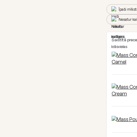
Īpaši mīks
Nesatur kai
Saistītā prec