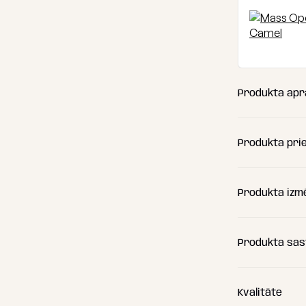
Produkta apr
Produkta pri
Produkta izm
Produkta sas
(A) Garums
(B) Platums
Kvalitāte