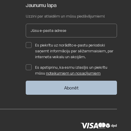
Jaunumu lapa
Uzzini par atlaidēm un mūsu piedāvājumiem!
@slowdown.lv
->
ŠEIT
Es piekrītu uz norādīto e-pastu periodiski
saņemt informāciju par sēžammaisiem, par
interneta veikalu un akcijām.
Es apstiprinu, ka esmu izlasījis un piekrītu
mūsu
noteikumiem un nosacījumiem