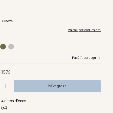
Barcelona
Lure luxe
āni
Home
Breeze
Nordic
Vairāk par audumiem
Breeze
s
Dunes
Skatīt visu
Pasūtīt paraugu
€ 1576
Ielikt grozā
-4
darba dienas
54